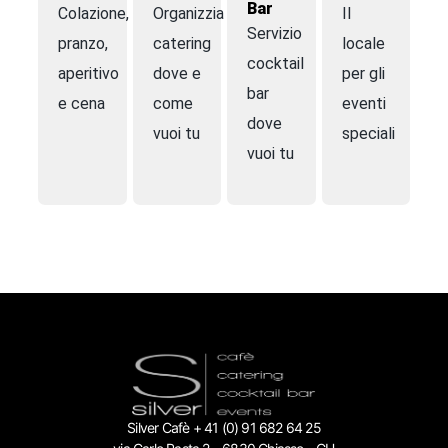
Bar
Colazione,
Organizziamo
Il
Servizio
pranzo,
catering
locale
cocktail
aperitivo
dove e
per gli
bar
e cena
come
eventi
dove
vuoi tu
speciali
vuoi tu
Silver Cafè + 41 (0) 91 682 64 25