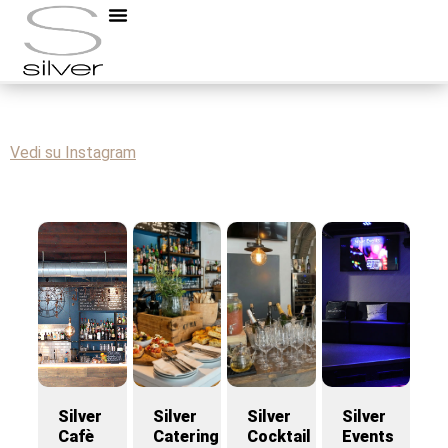
#silver #loungebar #event #drink #food
Vedi su Instagram
Silver
Silver
Silver
Silver
Cafè
Catering
Cocktail
Events