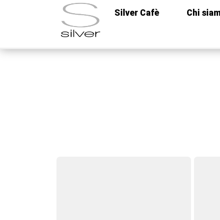
con rucola e scaglie di grana
Silver Cafè
Chi sia