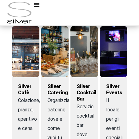
salsa di pomodoro fatto in casa con tonno sott’olio e origano
Silver
Silver
Silver
Silver
Cafè
Catering
Cocktail
Events
Bar
Colazione,
Organizziamo
Il
Servizio
pranzo,
catering
locale
cocktail
aperitivo
dove e
per gli
bar
e cena
come
eventi
dove
vuoi tu
speciali