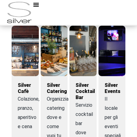
Prosecco rosé millesimato
Silver
Silver
Silver
Silver
Cafè
Catering
Cocktail
Events
Bar
Colazione,
Organizziamo
Il
Servizio
pranzo,
catering
locale
cocktail
aperitivo
dove e
per gli
bar
e cena
come
eventi
dove
vuoi tu
speciali