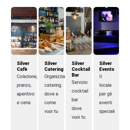
Silver
Silver
Silver
Silver
Cafè
Catering
Cocktail
Events
Bar
Colazione,
Organizziamo
Il
Servizio
pranzo,
catering
locale
cocktail
aperitivo
dove e
per gli
bar
e cena
come
eventi
dove
vuoi tu
speciali
vuoi tu