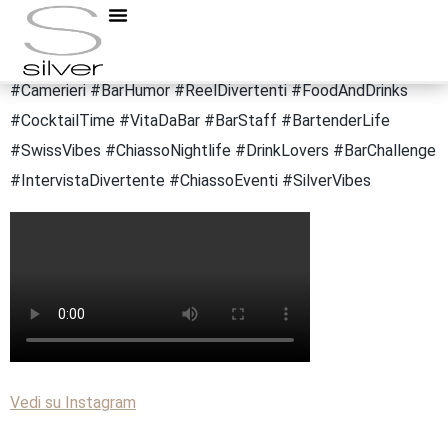
E anche voi venite solo quando c’è Ale?
#SilverCafe #Chiasso #LoungeBar #BarLife #TeamSilver
#Camerieri #BarHumor #ReelDivertenti #FoodAndDrinks
#CocktailTime #VitaDaBar #BarStaff #BartenderLife
#SwissVibes #ChiassoNightlife #DrinkLovers #BarChallenge
#IntervistaDivertente #ChiassoEventi #SilverVibes
Vedi su Instagram