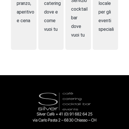
Servizio
pranzo,
catering
locale
cocktail
aperitivo
dove e
per gli
bar
e cena
come
eventi
dove
vuoi tu
speciali
vuoi tu
Silver Cafè + 41 (0) 91 682 64 25
via Carlo Pasta 2 – 6830 Chiasso – CH