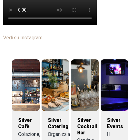
Vedi su Instagram
Silver
Silver
Silver
Silver
Cafè
Catering
Cocktail
Events
Bar
Colazione,
Organizziamo
Il