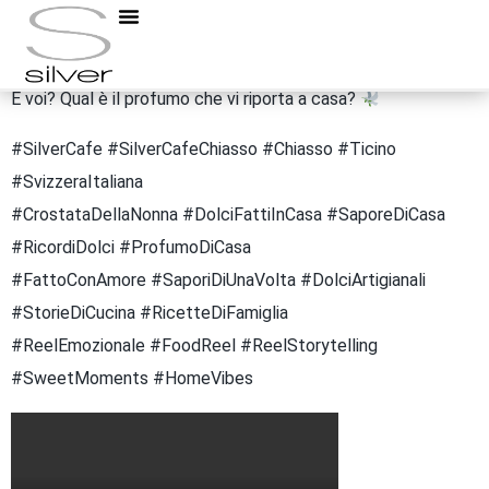
Perché certe ricette non appartengono al tempo…
appartengono ai ricordi.
E voi? Qual è il profumo che vi riporta a casa?
#SilverCafe #SilverCafeChiasso #Chiasso #Ticino
#SvizzeraItaliana
#CrostataDellaNonna #DolciFattiInCasa #SaporeDiCasa
#RicordiDolci #ProfumoDiCasa
#FattoConAmore #SaporiDiUnaVolta #DolciArtigianali
#StorieDiCucina #RicetteDiFamiglia
#ReelEmozionale #FoodReel #ReelStorytelling
#SweetMoments #HomeVibes