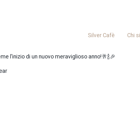
Silver Cafè
Chi 
me l’inizio di un nuovo meraviglioso anno!🥂🍾🎉
ear