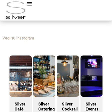
Tartare time al Silver Cafè. E tu l’hai già provata?
#taretar #silvercafe #chiasso #lounge #ticino
Vedi su Instagram
Silver
Silver
Silver
Silver
Cafè
Catering
Cocktail
Events