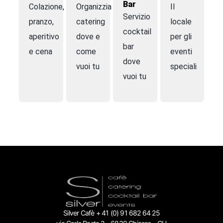
Bar
Colazione,
Organizziamo
Il
Servizio
pranzo,
catering
locale
cocktail
aperitivo
dove e
per gli
bar
e cena
come
eventi
dove
vuoi tu
speciali
vuoi tu
Silver Cafè + 41 (0) 91 682 64 25