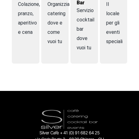
Bar
Colazione,
Organizziamo
Il
Servizio
pranzo,
catering
locale
cocktail
aperitivo
dove e
per gli
bar
e cena
come
eventi
dove
vuoi tu
speciali
vuoi tu
Silver Cafè + 41 (0) 91 682 64 25