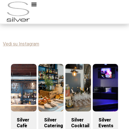
Una felice Pasqua a tutti!!
#silver #ticino #resturants #swiss
Vedi su Instagram
Silver
Silver
Silver
Silver
Cafè
Catering
Cocktail
Events